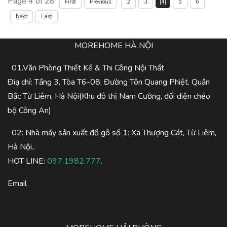
Page 4 of 28
First
Previous
2
3
[4]
5
6
Next
Last
MOREHOME HÀ NỘI
01.Văn Phòng Thiết Kế & Thi Công Nội Thất
Điạ chỉ: Tầng 3, Tòa T6-08, Đường Tôn Quang Phiệt, Quận
Bắc Từ Liêm, Hà Nội(Khu đô thị Nam Cường, đối diện chéo
bộ Công An)
02: Nhà máy sản xuất đồ gỗ số 1: Xã Thượng Cát, Từ Liêm,
Hà Nội..
HOT LINE:
097.1982.777
.
Email