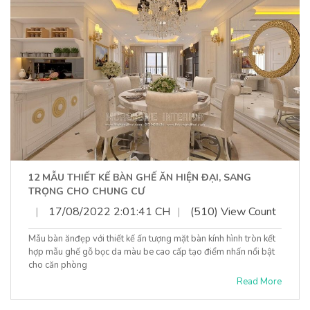
12 MẪU THIẾT KẾ BÀN GHẾ ĂN HIỆN ĐẠI, SANG
TRỌNG CHO CHUNG CƯ
|
17/08/2022 2:01:41 CH
|
(510) View Count
Mẫu bàn ănđẹp với thiết kế ấn tượng mặt bàn kính hình tròn kết
hợp mẫu ghế gỗ bọc da màu be cao cấp tạo điểm nhấn nổi bật
cho căn phòng
Read More