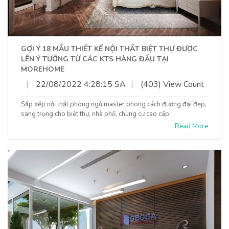
GỢI Ý 18 MẪU THIẾT KẾ NỘI THẤT BIỆT THỰ ĐƯỢC
LÊN Ý TƯỞNG TỪ CÁC KTS HÀNG ĐẦU TẠI
MOREHOME
|
22/08/2022 4:28:15 SA
|
(403) View Count
Sắp xếp nội thất phòng ngủ master phong cách đương đại đẹp,
sang trọng cho biệt thự, nhà phố, chung cư cao cấp.
Read More