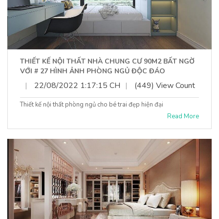
THIẾT KẾ NỘI THẤT NHÀ CHUNG CƯ 90M2 BẤT NGỜ
VỚI # 27 HÌNH ẢNH PHÒNG NGỦ ĐỘC ĐÁO
|
22/08/2022 1:17:15 CH
|
(449) View Count
Thiết kế nội thất phòng ngủ cho bé trai đẹp hiện đại
Read More