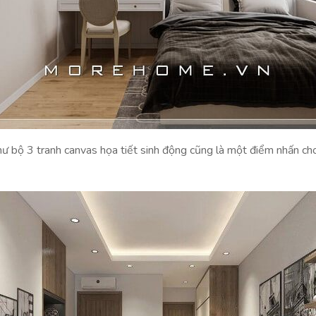
 bộ 3 tranh canvas họa tiết sinh động cũng là một điểm nhấn cho