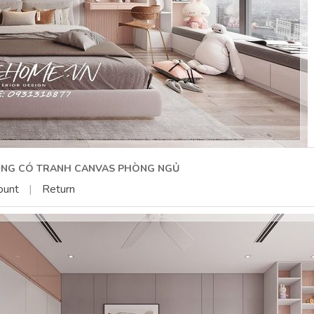
RỌNG CÓ TRANH CANVAS PHÒNG NGỦ
ount
|
Return