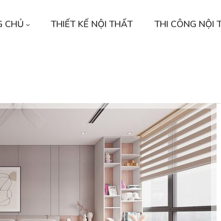
G CHỦ
THIẾT KẾ NỘI THẤT
THI CÔNG NỘI 