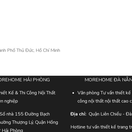
nh Phố Thủ Đức, Hồ Chí Minh
OREHOME HẢI PHÒNG
MOREHOME ĐÀ NẴ
iết Kế & Thi Công Nội Thất
Văn phòng Tư vấn thiết kế 
ên nghiệp
công nội thất nội thất cao 
 Số nhà 155 Đường Bạch
Địa chỉ:
Quận Liên Chiểu - Đ
hường Thượng Lý, Quận Hồng
Hotline tư vấn thiết kế trang tr
P Hải Phòng