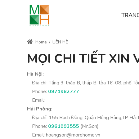
TRAN
Home
/
LIÊN HỆ
MỌI CHI TIẾT XIN 
Hà Nội:
Địa chỉ: Tầng 3, tháp B, tháp B, tòa T6-08, phố Tô
Phone:
0971982777
Email:
Hải Phòng:
Địa chỉ: 155 Bạch Đằng, Quận Hồng Bàng,TP Hải 
Phone:
0961993555
(Mr.Sơn)
Email:
hoangson@morehome.vn