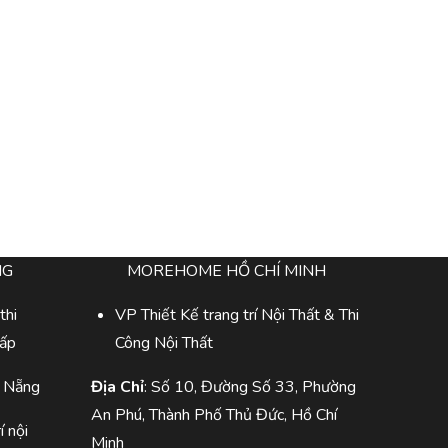
NG
MOREHOME HỒ CHÍ MINH
thi
VP Thiết Kế trang trí Nội Thất & Thi
cấp
Công Nội Thất
à Nẵng
Địa Chỉ
: Số 10, Đường Số 33, Phường
An Phú, Thành Phố Thủ Đức, Hồ Chí
í nội
Minh