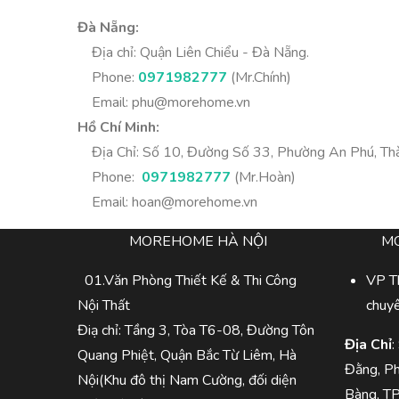
Đà Nẵng:
Địa chỉ: Quận Liên Chiểu - Đà Nẵng.
Phone:
0971982777
(Mr.Chính)
Email:
phu@morehome.vn
Hồ Chí Minh:
Địa Chỉ: Số 10, Đường Số 33, Phường An Phú, Thà
Phone:
0971982777
(Mr.Hoàn)
Email:
hoan@morehome.vn
MOREHOME HÀ NỘI
M
01.Văn Phòng Thiết Kế & Thi Công
VP Th
Nội Thất
chuy
Điạ chỉ: Tầng 3, Tòa T6-08, Đường Tôn
Địa Chỉ
:
Quang Phiệt, Quận Bắc Từ Liêm, Hà
Đằng, P
Nội(Khu đô thị Nam Cường, đối diện
Bàng, T