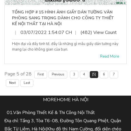
TỔNG HỢP # 15 HÌNH ẢNH GIẤY DÁN TƯỜNG VĂN
PHÒNG SANG TRỌNG DÀNH CHO CÔNG TY THIẾT
KẾ NỘI THẤT TẠI HÀ NỘI
|
03/07/2022 1:54:07 CH
|
(482) View Count
Hiện đại và đầy tinh tế, đây là những gì mẫu giấy dán tường này
mang lại cho không gian của bạn.
Read More
Page 5 of 28
First
Previous
3
4
[5]
6
7
Next
Last
MOREHOME HÀ NỘI
01.Văn Phòng Thiết Kế & Thi Công Nội Thất
Điạ chỉ: Tầng 3, Tòa T6-08, Đường Tôn Quang Phiệt, Quận
Bắc Từ Liêm, Hà Nội(Khu đô thị Nam Cường, đối diện chéo