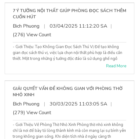
7 Ý TƯỞNG NỘI THẤT GIÚP PHÒNG ĐỌC SÁCH THÊM
CUỐN HÚT
Bich Phuong
|
03/04/2025 11:12:20 SA
|
(276) View Count
- Giới Thiệu: Tạo Không Gian Đọc Sách Thú Vị Để tạo không
gian đọc sách thú vị, việc lựa chọn nội thất phù hợp là điều cần
thiết. Một trong những ý tưởng độc đáo là sử dụng ghế ngồ
Read More
GIẢI QUYẾT VẤN ĐỀ KHÔNG GIAN VỚI PHÒNG THỜ
NHỎ XINH
Bich Phuong
|
30/03/2025 11:03:05 SA
|
(279) View Count
- Giới Thiệu Về Phòng Thờ Nhỏ Xinh Phòng thờ nhỏ xinh không
chỉ là nơi để bày tỏ lòng thành kính mà còn mang lại sự bình yên
trong không gian sống. Khi diện tích nhà ở ngày càng th