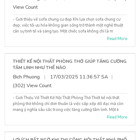
View Count
- Giới thiệu về sofa chung cư đẹp Khi lựa chọn sofa chung cư
đẹp, việc tối ưu hóa không gian sống trở thành một nghệ thuật
cần sự tinh tế và sáng tạo. Một chiếc sofa không chỉ là m
Read More
THIẾT KẾ NỘI THẤT PHÒNG THỜ GIÚP TĂNG CƯỜNG
TÂM LINH NHƯ THẾ NÀO
Bich Phuong
|
17/03/2025 11:36:57 SA
|
(302) View Count
- Giới Thiệu Về Thiết Kế Nội Thất Phòng Thờ Thiết kế nội thất
phòng thờ không chỉ đơn thuần là việc sắp xếp đồ đạc mà còn
mang ý nghĩa sâu sắc trong việc tăng cường tâm linh. Một k
Read More
LỢI ÍCH BẤT NGỜ KHI THI CÔNG NỘI THẤT NHÀ PHỐ