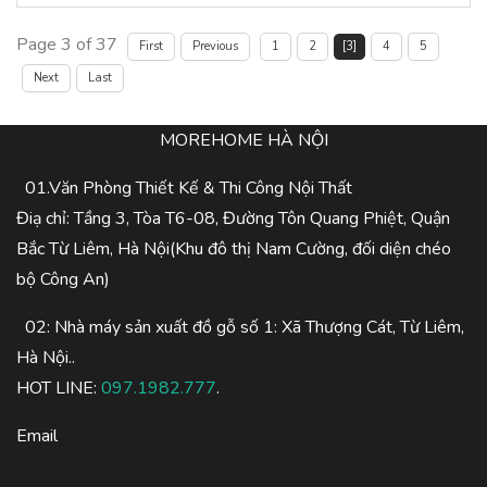
Page 3 of 37
First
Previous
1
2
[3]
4
5
Next
Last
MOREHOME HÀ NỘI
01.Văn Phòng Thiết Kế & Thi Công Nội Thất
Điạ chỉ: Tầng 3, Tòa T6-08, Đường Tôn Quang Phiệt, Quận
Bắc Từ Liêm, Hà Nội(Khu đô thị Nam Cường, đối diện chéo
bộ Công An)
02: Nhà máy sản xuất đồ gỗ số 1: Xã Thượng Cát, Từ Liêm,
Hà Nội..
HOT LINE:
097.1982.777
.
Email