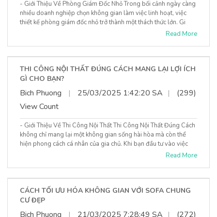
- Giới Thiệu Về Phòng Giám Đốc Nhỏ Trong bối cảnh ngày càng
nhiều doanh nghiệp chọn không gian làm việc linh hoạt, việc
thiết kế phòng giám đốc nhỏ trở thành một thách thức lớn. Gi
Read More
THI CÔNG NỘI THẤT ĐÚNG CÁCH MANG LẠI LỢI ÍCH
GÌ CHO BẠN?
Bich Phuong
|
25/03/2025 1:42:20 SA
|
(299)
View Count
- Giới Thiệu Về Thi Công Nội Thất Thi Công Nội Thất Đúng Cách
không chỉ mang lại một không gian sống hài hòa mà còn thể
hiện phong cách cá nhân của gia chủ. Khi bạn đầu tư vào việc
Read More
CÁCH TỐI ƯU HÓA KHÔNG GIAN VỚI SOFA CHUNG
CƯ ĐẸP
Bich Phuong
|
21/03/2025 7:28:49 SA
|
(272)