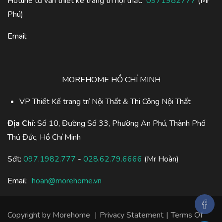
Hotline tư vấn thiết kế trang trí nội thất:
0971982777
(Mr
Phú)
Email:
MOREHOME HỒ CHÍ MINH
VP Thiết Kế trang trí Nội Thất & Thi Công Nội Thất
Địa Chỉ
: Số 10, Đường Số 33, Phường An Phú, Thành Phố
Thủ Đức, Hồ Chí Minh
Sđt:
097.1982.777
-
028.62.79.6666
(Mr Hoàn)
Email:
hoan@morehome.vn
Copyright by
Morehome
|
Privacy Statement
|
Terms Of