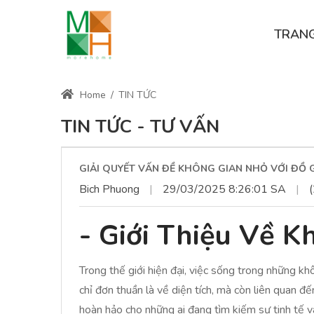
TRAN
Home
/
TIN TỨC
TIN TỨC - TƯ VẤN
GIẢI QUYẾT VẤN ĐỀ KHÔNG GIAN NHỎ VỚI ĐỒ 
Bich Phuong
|
29/03/2025 8:26:01 SA
|
(
- Giới Thiệu Về 
Trong thế giới hiện đại, việc sống trong những kh
chỉ đơn thuần là về diện tích, mà còn liên quan đ
hoàn hảo cho những ai đang tìm kiếm sự tinh tế và