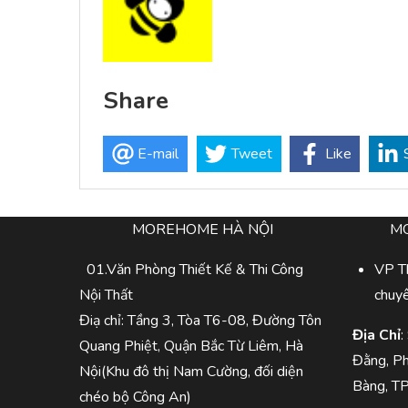
Share
E-mail
Tweet
Like
MOREHOME HÀ NỘI
M
01.Văn Phòng Thiết Kế & Thi Công
VP Th
Nội Thất
chuy
Điạ chỉ: Tầng 3, Tòa T6-08, Đường Tôn
Địa Chỉ
:
Quang Phiệt, Quận Bắc Từ Liêm, Hà
Đằng, P
Nội(Khu đô thị Nam Cường, đối diện
Bàng, T
chéo bộ Công An)