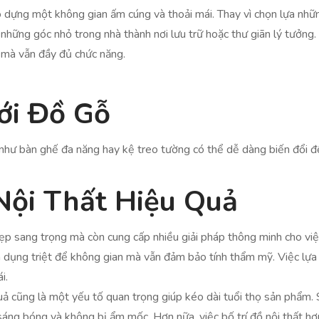
ạo dựng một không gian ấm cúng và thoải mái. Thay vì chọn lựa nhữ
những góc nhỏ trong nhà thành nơi lưu trữ hoặc thư giãn lý tưởng.
 mà vẫn đầy đủ chức năng.
ới Đồ Gỗ
như bàn ghế đa năng hay kệ treo tường có thể dễ dàng biến đổi 
ội Thất Hiệu Quả
đẹp sang trọng mà còn cung cấp nhiều giải pháp thông minh cho v
 dụng triệt để không gian mà vẫn đảm bảo tính thẩm mỹ. Việc lựa
i.
quả cũng là một yếu tố quan trọng giúp kéo dài tuổi thọ sản phẩ
áng bóng và không bị ẩm mốc. Hơn nữa, việc bố trí đồ nội thất hợ