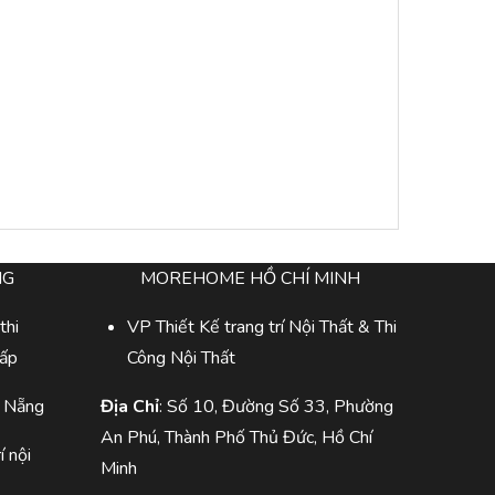
NG
MOREHOME HỒ CHÍ MINH
thi
VP Thiết Kế trang trí Nội Thất & Thi
cấp
Công Nội Thất
à Nẵng
Địa Chỉ
: Số 10, Đường Số 33, Phường
An Phú, Thành Phố Thủ Đức, Hồ Chí
í nội
Minh