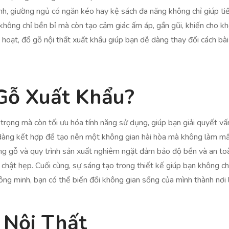
, giường ngủ có ngăn kéo hay kệ sách đa năng không chỉ giúp tiế
không chỉ bền bỉ mà còn tạo cảm giác ấm áp, gần gũi, khiến cho kh
 hoạt, đồ gỗ nội thất xuất khẩu giúp bạn dễ dàng thay đổi cách bài
Gỗ Xuất Khẩu?
rọng mà còn tối ưu hóa tính năng sử dụng, giúp bạn giải quyết vấ
dàng kết hợp để tạo nên một không gian hài hòa mà không làm mất
ợng gỗ và quy trình sản xuất nghiêm ngặt đảm bảo độ bền và an to
 chật hẹp. Cuối cùng, sự sáng tạo trong thiết kế giúp bạn không ch
ông minh, bạn có thể biến đổi không gian sống của mình thành nơi
 Nội Thất