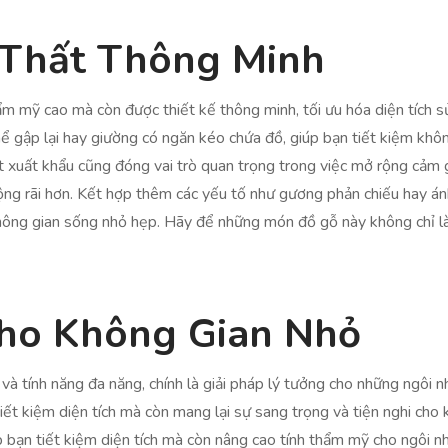
 Thất Thông Minh
m mỹ cao mà còn được thiết kế thông minh, tối ưu hóa diện tích s
ể gập lại hay giường có ngăn kéo chứa đồ, giúp bạn tiết kiệm khô
t xuất khẩu cũng đóng vai trò quan trọng trong việc mở rộng cảm 
rộng rãi hơn. Kết hợp thêm các yếu tố như gương phản chiếu hay á
không gian sống nhỏ hẹp. Hãy để những món đồ gỗ này không chỉ l
ho Không Gian Nhỏ
h và tính năng đa năng, chính là giải pháp lý tưởng cho những ngô
ết kiệm diện tích mà còn mang lại sự sang trọng và tiện nghi cho 
bạn tiết kiệm diện tích mà còn nâng cao tính thẩm mỹ cho ngôi nhà