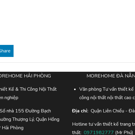
Share
OREHOME HẢI PHÒNG
MOREHOME ĐÀ NẴ
iết Kế & Thi Công Nội Thất
Văn phòng Tư vấn thiết kế 
ên nghiệp
công nội thất nội thất cao 
 Số nhà 155 Đường Bạch
Địa chỉ:
Quận Liên Chiểu - Đ
hường Thượng Lý, Quận Hồng
Hotline tư vấn thiết kế trang tr
P Hải Phòng
thất:
0971982777
(Mr Phú)