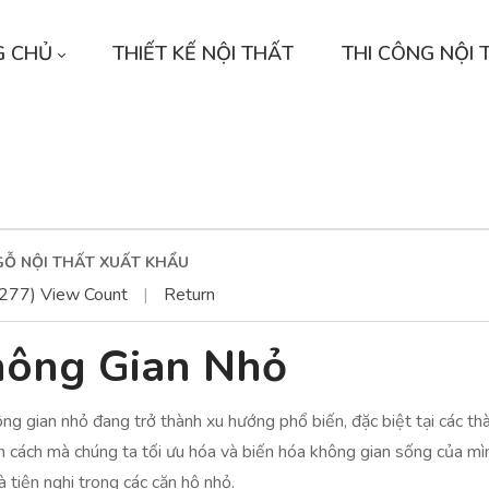
G CHỦ
THIẾT KẾ NỘI THẤT
THI CÔNG NỘI 
GỖ NỘI THẤT XUẤT KHẨU
277) View Count
|
Return
Không Gian Nhỏ
ông gian nhỏ đang trở thành xu hướng phổ biến, đặc biệt tại các th
ến cách mà chúng ta tối ưu hóa và biến hóa không gian sống của mìn
 tiện nghi trong các căn hộ nhỏ.