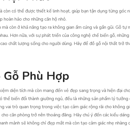
 còn có thể được thiết kế linh hoạt, giúp bạn tận dụng từng góc n
áp hoàn hảo cho những căn hộ nhỏ.
n mà còn ở khả năng tạo ra không gian ấm cúng và gần gũi. Gỗ tự n
au. Hơn nữa, với sự phát triển của công nghệ chế biến gỗ, nhữn
cao chất lượng sống cho người dùng. Hãy để đồ gỗ nội thất trở th
ồ Gỗ Phù Hợp
 kiệm diện tích mà còn mang đến vẻ đẹp sang trọng và hiện đại cho
 có thể biến đổi thành giường ngủ, đều là những sản phẩm lý tưởn
ng vai trò quan trọng trong việc tạo cảm giác rộng rãi cho không 
àm cho căn phòng trở nên thoáng đãng. Hãy chú ý đến các kiểu dán
thanh mảnh sẽ không chỉ đẹp mắt mà còn tạo cảm giác nhẹ nhàng 