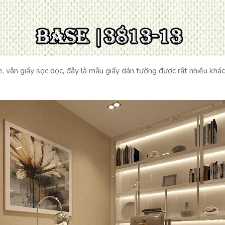
, vân giấy sọc dọc, đây là mẫu giấy dán tường được rất nhiều khác