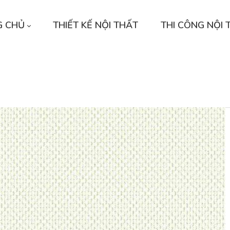
G CHỦ
THIẾT KẾ NỘI THẤT
THI CÔNG NỘI 