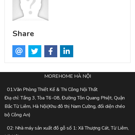
Share
MOREHOME HÀ NỘI
01.Văn Phòng Thiết Kế & Thi Công Nội Thất
Điạ chỉ: Tầng 3, Tòa T6-08, Đường Tôn Quang Phiệt, Quận
Bắc Từ Liêm, Hà Nội(Khu đô thị Nam Cường, đối diện chéo
bộ Công An)
02: Nhà máy sản xuất đồ gỗ số 1: Xã Thượng Cát, Từ Liêm,