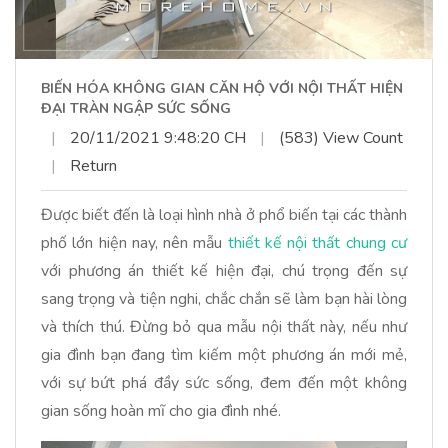
BIẾN HÓA KHÔNG GIAN CĂN HỘ VỚI NỘI THẤT HIỆN
ĐẠI TRÀN NGẬP SỨC SỐNG
|
20/11/2021 9:48:20 CH
|
(583) View Count
|
Return
Được biết đến là loại hình nhà ở phổ biến tại các thành
phố lớn hiện nay, nên mẫu
thiết kế nội thất chung cư
với phương án thiết kế hiện đại, chú trọng đến sự
sang trọng và tiện nghi, chắc chắn sẽ làm bạn hài lòng
và thích thú. Đừng bỏ qua mẫu nội thất này, nếu như
gia đình bạn đang tìm kiếm một phương án mới mẻ,
với sự bứt phá đầy sức sống, đem đến một không
gian sống hoàn mĩ cho gia đình nhé.