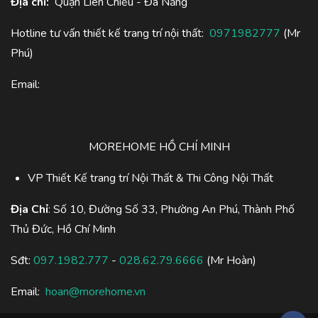
Địa chỉ:
Quận Liên Chiểu - Đà Nẵng
Hotline tư vấn thiết kế trang trí nội thất:
0971982777
(Mr
Phú)
Email:
MOREHOME HỒ CHÍ MINH
VP Thiết Kế trang trí Nội Thất & Thi Công Nội Thất
Địa Chỉ
: Số 10, Đường Số 33, Phường An Phú, Thành Phố
Thủ Đức, Hồ Chí Minh
Sđt:
097.1982.777
-
028.62.79.6666
(Mr Hoàn)
Email:
hoan@morehome.vn