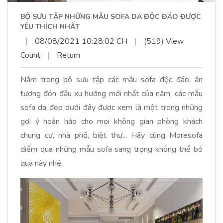
BỘ SƯU TẬP NHỮNG MẪU SOFA DA ĐỘC ĐÁO ĐƯỢC
YÊU THÍCH NHẤT
|
08/08/2021 10:28:02 CH
|
(519) View
Count
|
Return
Nằm trong bộ sưu tập các mẫu sofa độc đáo, ấn
tượng đón đầu xu hướng mới nhất của năm, các mẫu
sofa da đẹp dưới đây được xem là một trong những
gợi ý hoàn hảo cho mọi không gian phòng khách
chung cư, nhà phố, biệt thự... Hãy cùng Moresofa
điểm qua những mẫu sofa sang trọng không thể bỏ
qua này nhé.