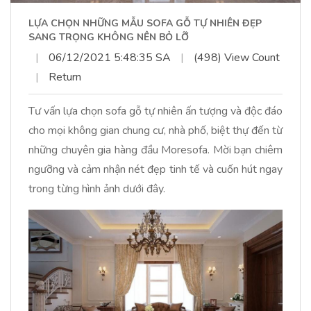
LỰA CHỌN NHỮNG MẪU SOFA GỖ TỰ NHIÊN ĐẸP
SANG TRỌNG KHÔNG NÊN BỎ LỠ
|
06/12/2021 5:48:35 SA
|
(498) View Count
|
Return
Tư vấn lựa chọn sofa gỗ tự nhiên ấn tượng và độc đáo
cho mọi không gian chung cư, nhà phố, biệt thự đến từ
những chuyên gia hàng đầu Moresofa. Mời bạn chiêm
ngưỡng và cảm nhận nét đẹp tinh tế và cuốn hút ngay
trong từng hình ảnh dưới đây.