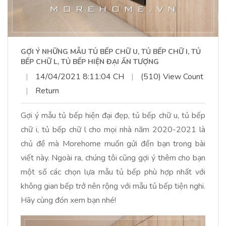
GỢI Ý NHỮNG MẪU TỦ BẾP CHỮ U, TỦ BẾP CHỮ I, TỦ
BẾP CHỮ L, TỦ BẾP HIỆN ĐẠI ẤN TƯỢNG
|
14/04/2021 8:11:04 CH
|
(510) View Count
|
Return
Gợi ý mẫu tủ bếp hiện đại đẹp, tủ bếp chữ u, tủ bếp
chữ i, tủ bếp chữ l cho mọi nhà năm 2020-2021 là
chủ đề mà Morehome muốn gửi đến bạn trong bài
viết này. Ngoài ra, chúng tôi cũng gợi ý thêm cho bạn
một số các chọn lựa mẫu tủ bếp phù hợp nhất với
không gian bếp trở nên rộng với mẫu tủ bếp tiện nghi.
Hãy cùng đón xem bạn nhé!