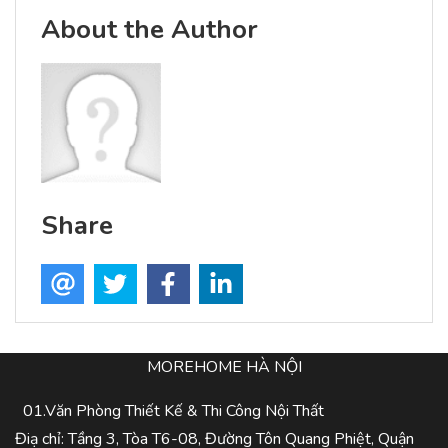
About the Author
Share
MOREHOME HÀ NỘI
01.Văn Phòng Thiết Kế & Thi Công Nội Thất
Điạ chỉ: Tầng 3, Tòa T6-08, Đường Tôn Quang Phiệt, Quận